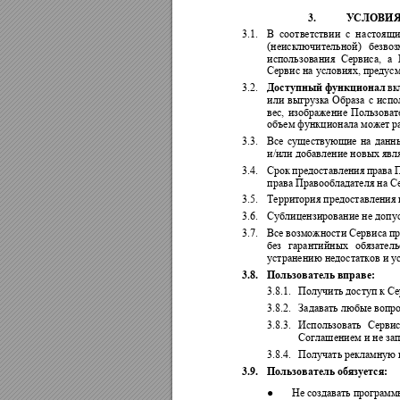
3.
УСЛОВИЯ
3.1.
В 
соответствии 
с 
н
астоящи
(неисключительной) 
безвоз
использования 
Сервиса, 
а 
Сервис на условиях, преду
3.2.
Доступный 
функционал
вк
или 
выгрузка 
Образа 
с 
испо
вес, 
изображение 
Пользоват
объем функционала может ра
3.3.
Все 
с
уществу
ющие 
н
а 
данн
и/или добавление новых явл
3.4.
Срок 
предоставления 
права 
П
права Правообладателя на С
3.5.
Территория предоставления 
3.6.
Сублицензирование не допу
3.7.
Все 
возможности Сервиса
 п
без 
гарантийных 
обязатель
устранению недостатков и у
3.8.
Пользователь вправе: 
3.8.1.
Получить доступ к С
3.8.2.
Задавать любые вопро
3.8.3.
Использовать 
Сервис
Соглашением и не за
3.8.4.
Получать рекламную 
3.9.
Пользователь обязуется: 
●
Не 
создавать программ