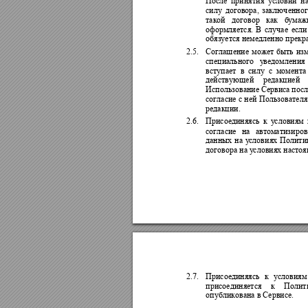
После 
прин
ятия 
ус
ловий 
н
силу 
договора, 
заключ
енног
такой 
договор 
как 
б
умаж
оформляется. 
В 
случае 
е
сли
обязуется немедленно прекр
2.5.
Соглашение 
может 
быть 
изм
специального 
у
ведомления 
вступает 
в 
с
илу 
с 
момента
действующей 
редакцией 
Использование 
Сервиса 
п
осл
согласие с
ней 
Пользователя
редакции.
2.6.
Присоединяясь 
к 
у
словиям 
согласие 
на 
автоматизи
ров
данных 
на 
у
словиях 
Полити
договора на у
словиях нас
тоя
2.7.
Присоединяясь 
к 
у
словиям
присоединяется 
к 
Полит
опубликована в Сервисе.