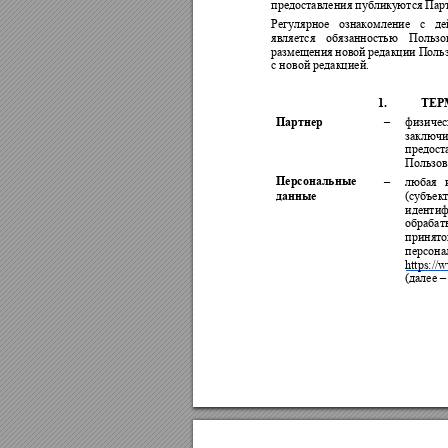
предоставления публику
ются Парт
Регулярное 
ознакомление 
с 
де
является 
обязанностью 
Пользов
размещения 
новой 
редакции 
Польз
с новой редакцией. 
1.
ТЕР
Партнер
–
физичес
заключи
предост
Пользов
Персональные 
–
любая 
данные 
(с
убъект
идентиф
обрабат
принято
персона
https://
(далее –