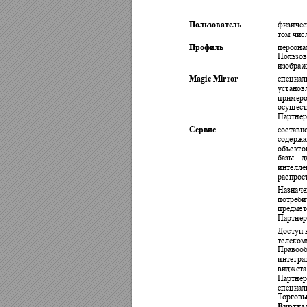
Пользователь
–
физичес
том чис
Профиль
–
персона
Пользов
изображ
Magic Mirror 
–
специал
установ
пример
осущест
Партнер
Сервис
–
составн
содержа
объекто
базы 
д
интелле
распрос
Назначе
потреби
предмет
Партнер
Доступ 
телеком
Правооб
интегра
виджета
Партнер
специал
Торговы
Виртуа