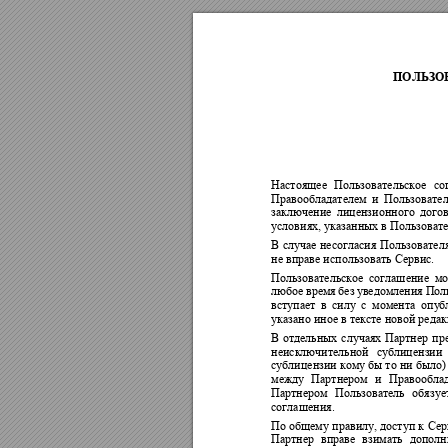
ПОЛЬЗО
Настоящее 
Пользовательское 
со
Правообладателем 
и 
Польз
овател
заключение 
лицензионного 
догов
условиях, указанных в Пользовате
В 
случае 
несогласия 
Пользователя
не вправе использовать Сервис.
Пользовательское 
соглашение 
мо
любое 
врем
я 
без 
у
ведомления 
Поль
вступает 
в 
сил
у
с 
момента 
оп
у
б
указано иное в тексте новой реда
В 
отдельных
случаях 
Партнер 
пр
неисключительной 
сублицензии 
сублицензии ком
у
 б
ы то 
ни 
было) 
между 
Партнером 
и 
Правообла
Партнером 
Пользователь 
обяз
уе
соглашения. 
По общем
у
 п
равилу, дост
у
п 
к 
Сер
Партнер 
вправе 
взимать 
дополн