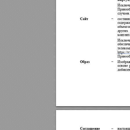
Исключи
Правооб
случаев.
Сайт
–
составн
содержа
объекто
других 
контент
Исключ
обеспеч
телеком
https://
Правооб
Образ
–
Изображ
основе 
добавле
Соглашение
–
настоящ