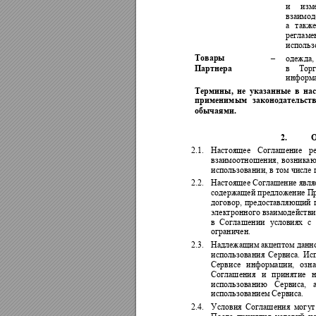
и 
изм
взаимод
а 
также
регламе
использ
Товары 
–
одежда,
Партнера
в 
Торг
информа
Термины, 
не 
указанные 
в 
на
применимым 
закон
одательств
обычаями.
2.
2.1.
Настоящее 
Соглашение 
р
взаимоотношения, 
воз
никаю
использовании, в том числе
2.2.
Настоящее 
Соглашение являе
содержащей предложение Пр
договор, 
предоставляющий 
электронного взаимодействи
в 
Соглашении 
ус
ловиях
с 
ограничен.
2.3.
Надлежащим 
акцептом данно
использования 
Сервис
а. 
Ис
Сервисе 
информации, 
озна
Соглашения 
и 
принятие 
н
использованию 
Сервиса
, 
использованием Сервиса.
2.4.
Условия 
Соглашения 
мог
у
т