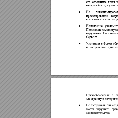
его 
объектные 
коды 
и
интерфейсы, документа
●
Не 
декомпилироват
проектирование 
(обр
восстановить или полу
●
Немедленно 
уведомит
Пользователем доступа
нарушении 
Соглашени
Сервиса. 
●
Указывать в 
форме 
обр
и 
акт
у
альные 
данн
ые
Правообладателя 
в 
з
электронн
у
ю почту и/и
●
Не 
выгружать 
для 
созд
могут 
нарушать 
прав
законодательства;