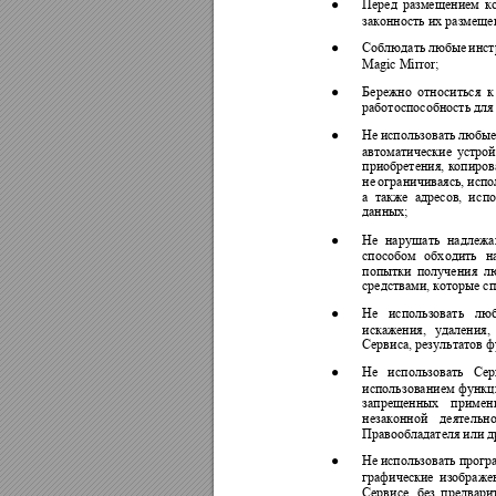
●
Перед 
размещением 
к
законность их размеще
●
Соблюдать 
любые 
инст
Magic Mirror; 
●
Бережно 
относиться 
к
работоспособность для
●
Не 
использовать 
любые
автоматические 
ус
трой
приобретения, 
копиров
не 
ограничиваясь, 
испо
а 
также 
адресов, 
и
спо
данных; 
●
Не 
нар
ушать 
надлежа
способом 
обх
одить 
н
попытки 
получения 
л
средствами, которые с
●
Не 
использовать 
люб
искажения, 
уда
ления, 
Сервиса, результатов ф
●
Не 
и
спользовать 
Сер
использованием 
ф
у
нкц
запрещенных 
примен
незаконной 
деятельно
Правообладателя или д
●
Не 
использовать 
прогр
графические 
изображен
Сервисе, 
без 
предвари